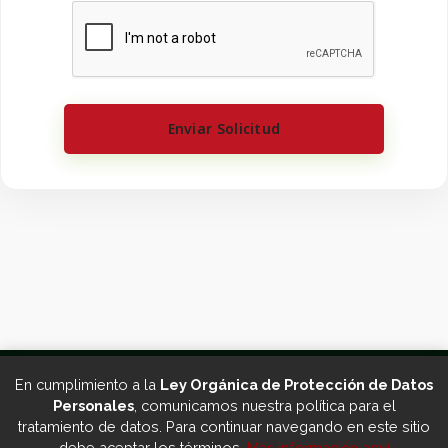
Enviar Solicitud
©
2026
Todos los Derechos
En cumplimiento a la
Ley Orgánica de Protección de Datos
GAD Parroquial de Curtincapac
Reservados – Desarrollado por
Personales
, comunicamos nuestra política para el
Ecuanegos
tratamiento de datos. Para continuar navegando en este sitio
debe aceptar los términos.
Más información aquí